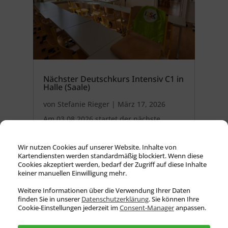
Nächster Deutschkurs Intensiv C1 in
Halle (Saale)
von
Stefanie Rieger
|
März 17, 2026
Am 03.08.2026 startet der nächste
Deutschkurs Intensiv C1 + telc in Halle
(Saale). Du hast das Niveau Deutsch
Wir nutzen Cookies auf unserer Website. Inhalte von
B2 erfolgreich absolviert und möchtest...
Kartendiensten werden standardmäßig blockiert. Wenn diese
Cookies akzeptiert werden, bedarf der Zugriff auf diese Inhalte
keiner manuellen Einwilligung mehr.
Weitere Informationen über die Verwendung Ihrer Daten
finden Sie in unserer
Datenschutz­erklärung
. Sie können Ihre
Cookie-Einstellungen jederzeit im
Consent-Manager
anpassen.