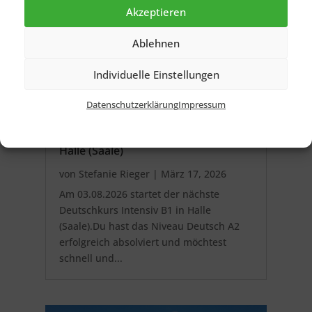
Akzeptieren
Ablehnen
Individuelle Einstellungen
Datenschutzerklärung
Impressum
nächster Deutschkurs Intensiv B1 in
Halle (Saale)
von
Stefanie Rieger
|
März 17, 2026
Am 03.08.2026 startet der nächste
Deutschkurs Intensiv B1 in Halle
(Saale).Du hast das Niveau Deutsch A2
erfolgreich absolviert und möchtest
schnell und...