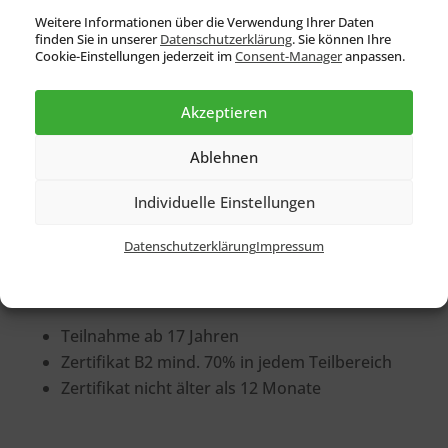
interkulturellen Austausch in Kleingruppen
Weitere Informationen über die Verwendung Ihrer Daten
finden Sie in unserer
Datenschutz­erklärung
. Sie können Ihre
an.
Cookie-Einstellungen jederzeit im
Consent-Manager
anpassen.
Das Prüfungstraining während des Kurses
vermittelt dir wichtige Lernstrategien, um die
Akzeptieren
TestDaF-Prüfung erfolgreich ablegen zu
können.
Ablehnen
So meldest du dich an:
Individuelle Einstellungen
Unter
Termine & Anfrage
kannst du für einen
Datenschutzerklärung
Impressum
Kurs registrieren.
Teilnahme ab 17 Jahren
Zertifikat B2 mind. 70% in jedem Teilbereich
Zertifikat nicht älter als 12 Monate