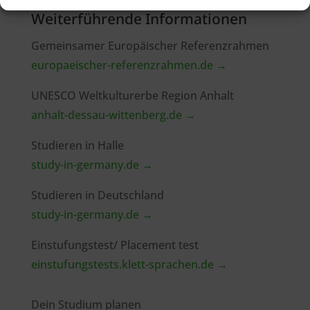
Weiterführende Informationen
Gemeinsamer Europäischer Referenzrahmen
europaeischer-referenzrahmen.de →
UNESCO Weltkulturerbe Region Anhalt
anhalt-dessau-wittenberg.de →
Studieren in Halle
study-in-germany.de →
Studieren in Deutschland
study-in-germany.de →
Einstufungstest/ Placement test
einstufungstests.klett-sprachen.de →
Dein Studium planen