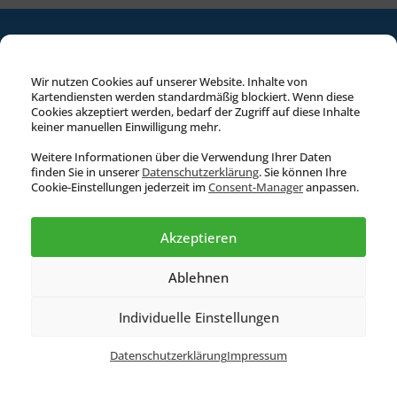
Wir nutzen Cookies auf unserer Website. Inhalte von
Kartendiensten werden standardmäßig blockiert. Wenn diese
Cookies akzeptiert werden, bedarf der Zugriff auf diese Inhalte
keiner manuellen Einwilligung mehr.
Bewerbungsschluss für
Stipendien: 01.12.2021
Weitere Informationen über die Verwendung Ihrer Daten
finden Sie in unserer
Datenschutz­erklärung
. Sie können Ihre
Informationen und Bewerbung für ein
Cookie-Einstellungen jederzeit im
Consent-Manager
anpassen.
DAAD-HSK-Stipendium
Akzeptieren
Link zum Kursangebot (DAAD)
Ablehnen
Individuelle Einstellungen
Datenschutzerklärung
Impressum